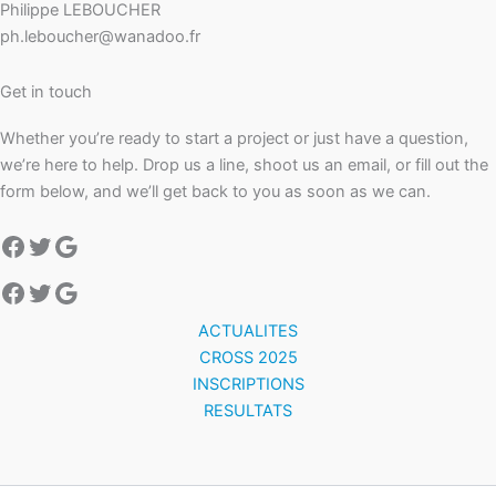
Philippe LEBOUCHER
ph.leboucher@wanadoo.fr
Get in touch
Whether you’re ready to start a project or just have a question,
we’re here to help. Drop us a line, shoot us an email, or fill out the
form below, and we’ll get back to you as soon as we can.
Facebook
Twitter
Google
Facebook
Twitter
Google
ACTUALITES
CROSS 2025
INSCRIPTIONS
RESULTATS